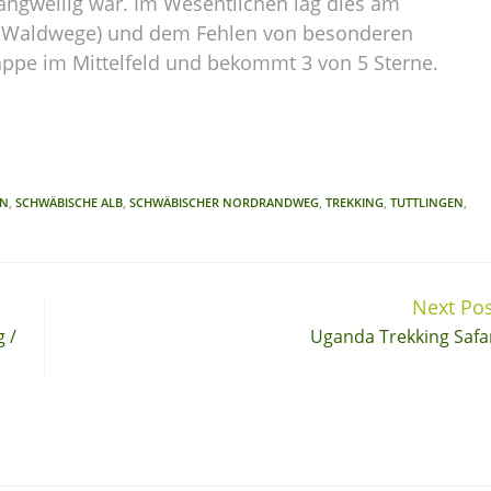
langweilig war. Im Wesentlichen lag dies am
nd Waldwege) und dem Fehlen von besonderen
appe im Mittelfeld und bekommt 3 von 5 Sterne.
EN
,
SCHWÄBISCHE ALB
,
SCHWÄBISCHER NORDRANDWEG
,
TREKKING
,
TUTTLINGEN
,
Next Pos
 /
Uganda Trekking Safa