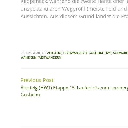
Klippeneck, während die zweite Hälfte eher 
unspektakulären Wegprofil (meiste Feld u
Aussichten. Aus diesem Grund landet die Et
SCHLAGWÖRTER:
ALBSTEIG
,
FERNWANDERN
,
GOSHEIM
,
HW1
,
SCHWAB
WANDERN
,
WEITWANDERN
Previous Post
Continue
Albsteig (HW1) Etappe 15: Laufen bis zum Lemberg
Reading
Gosheim