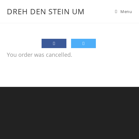
DREH DEN STEIN UM
Menu
You order was cancelled.