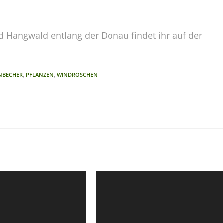
d Hangwald entlang der Donau findet ihr auf der
NBECHER
,
PFLANZEN
,
WINDRÖSCHEN