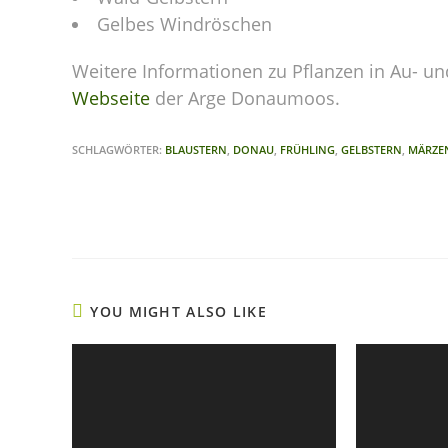
Gelbes Windröschen
Weitere Informationen zu Pflanzen in Au- un
Webseite
der Arge Donaumoos.
SCHLAGWÖRTER:
BLAUSTERN
,
DONAU
,
FRÜHLING
,
GELBSTERN
,
MÄRZE
YOU MIGHT ALSO LIKE