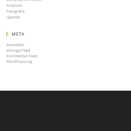
Finanzen
Fotografie
Uganda
META
Anmelden
Eintrags-Feed
Kommentar-Feed
WordPress.org