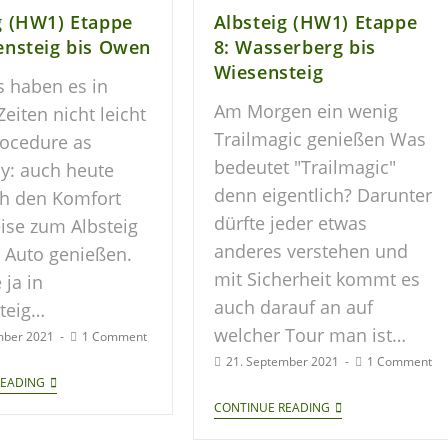
g (HW1) Etappe
Albsteig (HW1) Etappe
ensteig bis Owen
8: Wasserberg bis
Wiesensteig
s haben es in
Am Morgen ein wenig
eiten nicht leicht
Trailmagic genießen Was
ocedure as
bedeutet "Trailmagic"
y: auch heute
denn eigentlich? Darunter
ch den Komfort
dürfte jeder etwas
ise zum Albsteig
anderes verstehen und
 Auto genießen.
mit Sicherheit kommt es
 ja in
auch darauf an auf
teig…
welcher Tour man ist…
mber 2021
1 Comment
21. September 2021
1 Comment
READING
CONTINUE READING