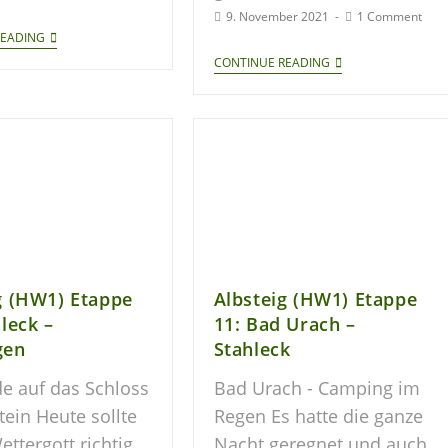
9. November 2021
1 Comment
READING
CONTINUE READING
g (HW1) Etappe
Albsteig (HW1) Etappe
hleck –
11: Bad Urach –
gen
Stahleck
e auf das Schloss
Bad Urach - Camping im
tein Heute sollte
Regen Es hatte die ganze
ettergott richtig
Nacht geregnet und auch