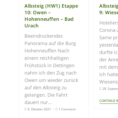
Albsteig (HW1) Etappe
Albstei
10: Owen –
9: Wies
Hohenneuffen – Bad
Hotelier
Urach
Corona-Z
Beeindruckendes
Same pr
Panorama auf die Burg
yesterda
Hohenneuffen Nach
durfte i
einem reichhaltigen
der Anre
Frühstück in Dettingen
mit dem
nahm ich den Zug nach
Ich hatte
Owen um wieder zurück
Wiesens
auf den Albsteig zu
28. Septe
gelangen. Die Fahrt
CONTINUE 
dauert nur…
6. Oktober 2021
1 Comment