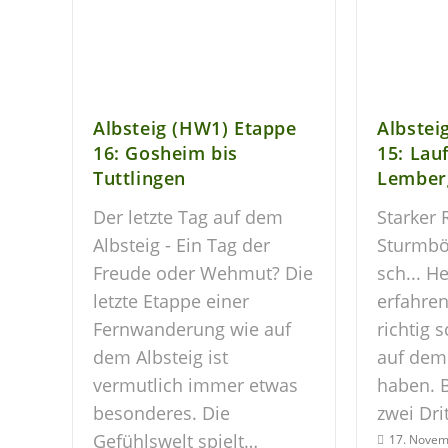
Albsteig (HW1) Etappe
Albstei
16: Gosheim bis
15: Lau
Tuttlingen
Lember
Der letzte Tag auf dem
Starker
Albsteig - Ein Tag der
Sturmbö
Freude oder Wehmut? Die
sch... He
letzte Etappe einer
erfahre
Fernwanderung wie auf
richtig 
dem Albsteig ist
auf dem 
vermutlich immer etwas
haben. B
besonderes. Die
zwei Dri
Gefühlswelt spielt…
17. Novem