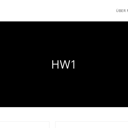
ÜBER 
HW1