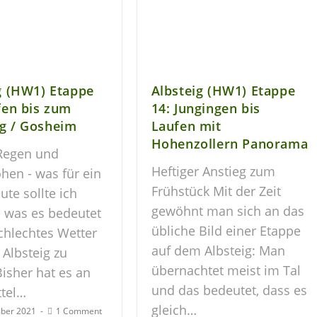
g (HW1) Etappe
Albsteig (HW1) Etappe
fen bis zum
14: Jungingen bis
g / Gosheim
Laufen mit
Hohenzollern Panorama
 Regen und
Heftiger Anstieg zum
hen - was für ein
Frühstück Mit der Zeit
ute sollte ich
gewöhnt man sich an das
n was es bedeutet
übliche Bild einer Etappe
schlechtes Wetter
auf dem Albsteig: Man
Albsteig zu
übernachtet meist im Tal
isher hat es an
und das bedeutet, dass es
ttel…
gleich…
ber 2021
1 Comment