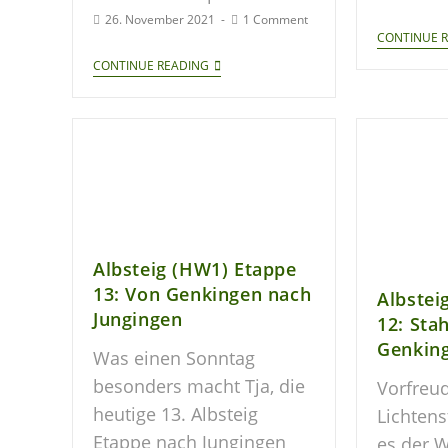
26. November 2021
1 Comment
CONTINUE 
CONTINUE READING
Albsteig (HW1) Etappe
13: Von Genkingen nach
Albstei
Jungingen
12: Sta
Genkin
Was einen Sonntag
besonders macht Tja, die
Vorfreud
heutige 13. Albsteig
Lichtens
Etappe nach Jungingen
es der W