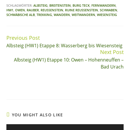
SCHLAGWÖRTER:
ALBSTEIG
,
BREITENSTEIN
,
BURG TECK
,
FERNWANDERN
,
HW1
,
OWEN
,
RAUBER
,
REUSSENSTEIN
,
RUINE REUSSENSTEIN
,
SCHWABEN
,
SCHWÄBISCHE ALB
,
TREKKING
,
WANDERN
,
WEITWANDERN
,
WIESENSTEIG
Previous Post
Continue
Albsteig (HW1) Etappe 8: Wasserberg bis Wiesensteig
Reading
Next Post
Albsteig (HW1) Etappe 10: Owen – Hohenneuffen –
Bad Urach
YOU MIGHT ALSO LIKE